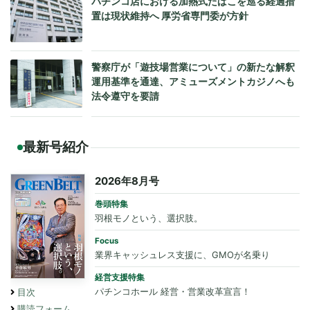
パチンコ店における加熱式たばこを巡る経過措
置は現状維持へ 厚労省専門委が方針
警察庁が「遊技場営業について」の新たな解釈
運用基準を通達、アミューズメントカジノへも
法令遵守を要請
最新号紹介
2026年8月号
巻頭特集
羽根モノという、選択肢。
Focus
業界キャッシュレス支援に、GMOが名乗り
経営支援特集
パチンコホール 経営・営業改革宣言！
目次
購読フォーム