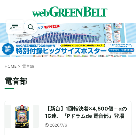
メニュー
HOME
>
電音部
電音部
【新台】1回転決着×4,500個＋αの
1G連、『Pドラムde 電音部』登場
2026/7/6