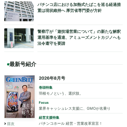
パチンコ店における加熱式たばこを巡る経過措
置は現状維持へ 厚労省専門委が方針
警察庁が「遊技場営業について」の新たな解釈
運用基準を通達、アミューズメントカジノへも
法令遵守を要請
最新号紹介
2026年8月号
巻頭特集
羽根モノという、選択肢。
Focus
業界キャッシュレス支援に、GMOが名乗り
経営支援特集
パチンコホール 経営・営業改革宣言！
目次