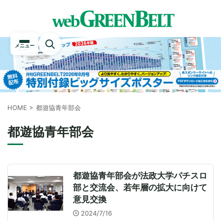
メニュー
HOME
>
都遊協青年部会
都遊協青年部会
都遊協青年部会が法政大学パチスロ
部と交流会、若年層の拡大に向けて
意見交換
2024/7/16