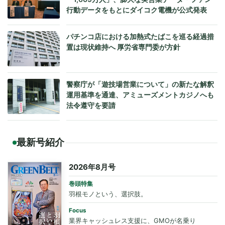
行動データをもとにダイコク電機が公式発表
パチンコ店における加熱式たばこを巡る経過措
置は現状維持へ 厚労省専門委が方針
警察庁が「遊技場営業について」の新たな解釈
運用基準を通達、アミューズメントカジノへも
法令遵守を要請
最新号紹介
2026年8月号
巻頭特集
羽根モノという、選択肢。
Focus
業界キャッシュレス支援に、GMOが名乗り