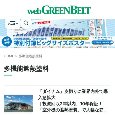
メニュー
HOME
>
多機能遮熱塗料
多機能遮熱塗料
「ダイナム」皮切りに業界内外で導
入急拡大
｜投資回収2年以内、10年保証！
「室外機の遮熱塗装」で大幅な節電