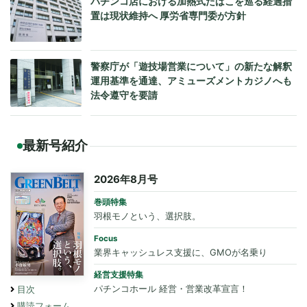
パチンコ店における加熱式たばこを巡る経過措
置は現状維持へ 厚労省専門委が方針
警察庁が「遊技場営業について」の新たな解釈
運用基準を通達、アミューズメントカジノへも
法令遵守を要請
最新号紹介
2026年8月号
巻頭特集
羽根モノという、選択肢。
Focus
業界キャッシュレス支援に、GMOが名乗り
経営支援特集
パチンコホール 経営・営業改革宣言！
目次
購読フォーム