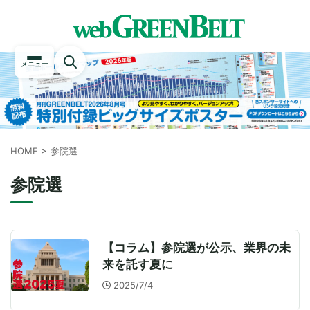
メニュー
HOME
>
参院選
参院選
【コラム】参院選が公示、業界の未
来を託す夏に
2025/7/4