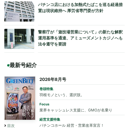
パチンコ店における加熱式たばこを巡る経過措
置は現状維持へ 厚労省専門委が方針
警察庁が「遊技場営業について」の新たな解釈
運用基準を通達、アミューズメントカジノへも
法令遵守を要請
最新号紹介
2026年8月号
巻頭特集
羽根モノという、選択肢。
Focus
業界キャッシュレス支援に、GMOが名乗り
経営支援特集
パチンコホール 経営・営業改革宣言！
目次