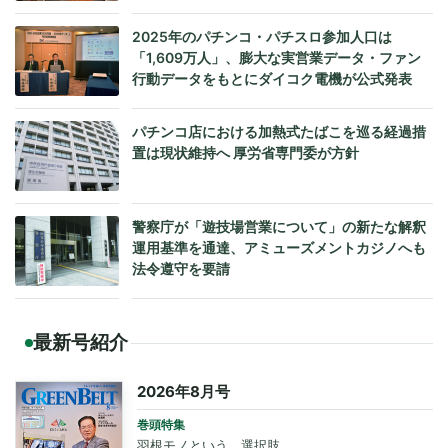
2025年のパチンコ・パチスロ参加人口は
「1,609万人」、膨大な実営業データ・ファン
行動データをもとにダイコク電機が公式発表
パチンコ店における加熱式たばこを巡る経過措
置は現状維持へ 厚労省専門委が方針
警察庁が「遊技場営業について」の新たな解釈
運用基準を通達、アミューズメントカジノへも
法令遵守を要請
最新号紹介
2026年8月号
巻頭特集
羽根モノという、選択肢。