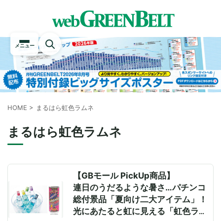
メニュー
HOME
>
まるはら虹色ラムネ
まるはら虹色ラムネ
【GBモール PickUp商品】
連日のうだるような暑さ…パチンコ
総付景品「夏向け二大アイテム」！
光にあたると虹に見える「虹色ラム