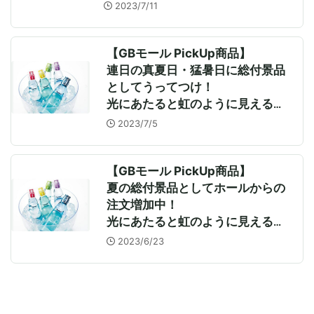
ネ」＆気分爽快「ジャグラーエナジ
2023/7/11
ー」
【GBモール PickUp商品】
連日の真夏日・猛暑日に総付景品
としてうってつけ！
光にあたると虹のように見える
「虹色ラムネ」
2023/7/5
【GBモール PickUp商品】
夏の総付景品としてホールからの
注文増加中！
光にあたると虹のように見える
「虹色ラムネ」
2023/6/23