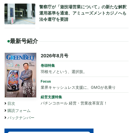
警察庁が「遊技場営業について」の新たな解釈
運用基準を通達、アミューズメントカジノへも
法令遵守を要請
最新号紹介
2026年8月号
巻頭特集
羽根モノという、選択肢。
Focus
業界キャッシュレス支援に、GMOが名乗り
経営支援特集
パチンコホール 経営・営業改革宣言！
目次
購読フォーム
バックナンバー