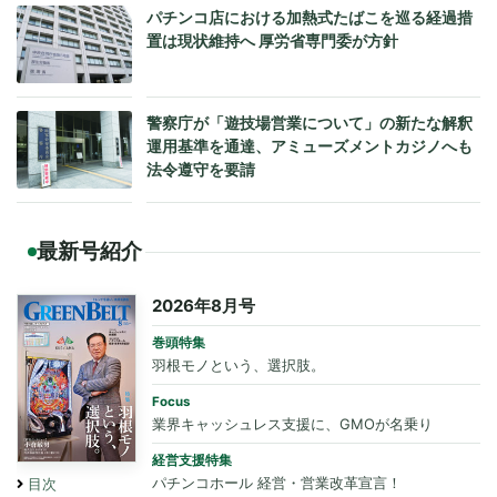
パチンコ店における加熱式たばこを巡る経過措
置は現状維持へ 厚労省専門委が方針
警察庁が「遊技場営業について」の新たな解釈
運用基準を通達、アミューズメントカジノへも
法令遵守を要請
最新号紹介
2026年8月号
巻頭特集
羽根モノという、選択肢。
Focus
業界キャッシュレス支援に、GMOが名乗り
経営支援特集
パチンコホール 経営・営業改革宣言！
目次